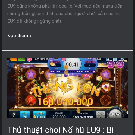
EU9 cũng không phải là ngoại lệ. Với mục tiêu mang đến
những trải nghiệm đỉnh cao cho người chơi, sảnh nổ hũ
EU9 đã không ngừng phát
Nổ
Đọc thêm »
hũ
EU9
có
ưu
điểm
gì?
Kinh
nghiệm
chơi
quay
hũ
thắng
Thủ thuật chơi Nổ hũ EU9 : Bí
lớn