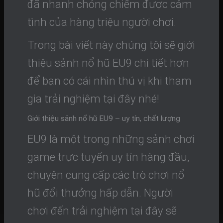
đã nhanh chóng chiếm được cảm
tình của hàng triệu người chơi.
Trong bài viết này chúng tôi sẽ giới
thiệu sảnh nổ hũ EU9 chi tiết hơn
để bạn có cái nhìn thú vị khi tham
gia trải nghiệm tại đây nhé!
Giới thiệu sảnh nổ hũ EU9 – uy tín, chất lượng
EU9 là một trong những sảnh chơi
game trực tuyến uy tín hàng đầu,
chuyên cung cấp các trò chơi nổ
hũ đổi thưởng hấp dẫn. Người
chơi đến trải nghiệm tại đây sẽ