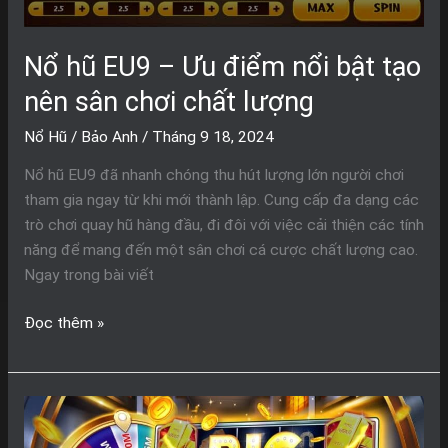
cao
2024
Nổ hũ EU9 – Ưu điểm nổi bật tạo
nên sân chơi chất lượng
Nổ Hũ
/
Bảo Anh
/
Tháng 9 18, 2024
Nổ hũ EU9 đã nhanh chóng thu hút lượng lớn người chơi
tham gia ngay từ khi mới thành lập. Cung cấp đa dạng các
trò chơi quay hũ hàng đầu, đi đôi với việc cải thiện các tính
năng để mang đến một sân chơi cá cược chất lượng cao.
Ngay trong bài viết
Nổ
Đọc thêm »
hũ
EU9
–
Ưu
điểm