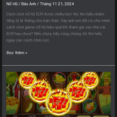
Nổ Hũ
/
Bảo Anh
/
Tháng 11 21, 2024
Cách chơi nổ hũ EU9 được nhiều bet thủ tìm hiểu nhằm
tăng tỷ lệ thắng cho bản thân. Vậy anh em đã có cho mình
cách chơi game nổ hũ hiệu quả khi tham gia vào nhà cái
EU9 hay chưa? Nếu chưa, hãy cùng chúng tôi tìm hiểu
ngay các cách chơi cực
Hướng
Đọc thêm »
dẫn
cách
chơi
nổ
hũ
EU9
tỷ
lệ
thắng