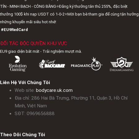
TÍN - MINH BẠCH - CÔNG BẰNG⭐️Đăng ký thưởng tân thủ 255%, đặc biệt
thưởng 100$ khi nạp USDT có 1-0-2⭐️Mời bạn bè tham gia để cùng tận hưởng
những khuyến mãi siêu hot nhé!
#EU9RedCard
ĐỐI TÁC ĐỘC QUYỀN KHU VỰC
EU9 giao diện bắt mắt - Trải nghiệm mượt mà.
Liên Hệ Với Chúng Tôi
Web site:
bodycare.uk.com
Địa chỉ: 286 Hai Bà Trưng, Phường 11, Quận 3, Hồ Chí
Minh, Việt Nam
SĐT: 0969656888
Theo Dõi Chúng Tôi