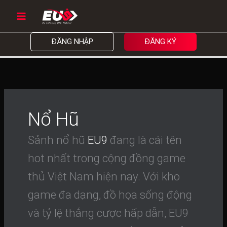
Nhảy
tới
nội
ĐĂNG NHẬP
ĐĂNG KÝ
dung
Nổ Hũ
Sảnh nổ hũ
EU9
đang là cái tên
hot nhất trong cộng đồng game
thủ Việt Nam hiện nay. Với kho
game đa dạng, đồ họa sống động
và tỷ lệ thắng cược hấp dẫn, EU9