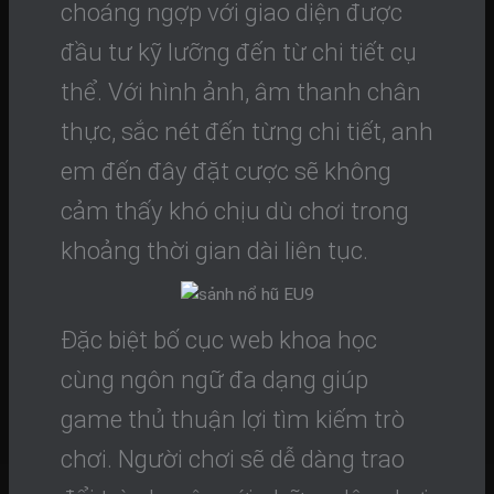
choáng ngợp với giao diện được
đầu tư kỹ lưỡng đến từ chi tiết cụ
thể. Với hình ảnh, âm thanh chân
thực, sắc nét đến từng chi tiết, anh
em đến đây đặt cược sẽ không
cảm thấy khó chịu dù chơi trong
khoảng thời gian dài liên tục.
Đặc biệt bố cục web khoa học
cùng ngôn ngữ đa dạng giúp
game thủ thuận lợi tìm kiếm trò
chơi. Người chơi sẽ dễ dàng trao