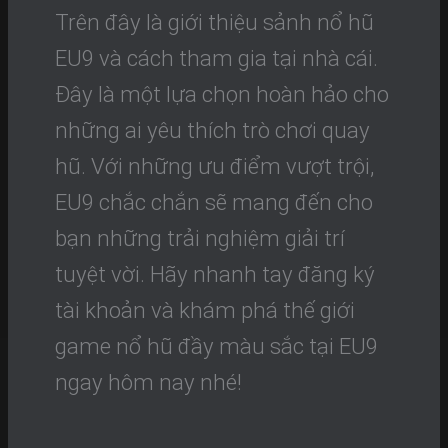
Trên đây là giới thiệu sảnh nổ hũ
EU9 và cách tham gia tại nhà cái.
Đây là một lựa chọn hoàn hảo cho
những ai yêu thích trò chơi quay
hũ. Với những ưu điểm vượt trội,
EU9 chắc chắn sẽ mang đến cho
bạn những trải nghiệm giải trí
tuyệt vời. Hãy nhanh tay đăng ký
tài khoản và khám phá thế giới
game nổ hũ đầy màu sắc tại EU9
ngay hôm nay nhé!