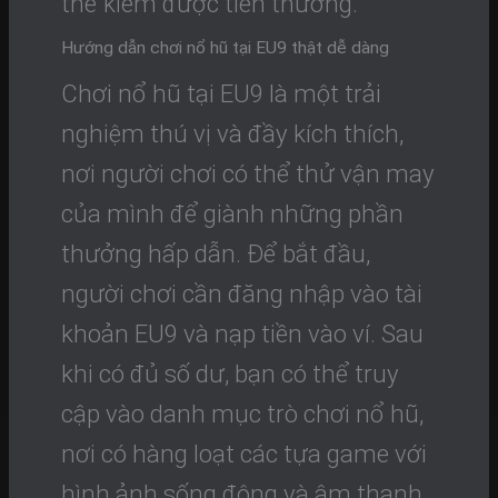
thể kiếm được tiền thưởng.
Hướng dẫn chơi nổ hũ tại EU9 thật dễ dàng
Chơi nổ hũ tại EU9 là một trải
nghiệm thú vị và đầy kích thích,
nơi người chơi có thể thử vận may
của mình để giành những phần
thưởng hấp dẫn. Để bắt đầu,
người chơi cần đăng nhập vào tài
khoản EU9 và nạp tiền vào ví. Sau
khi có đủ số dư, bạn có thể truy
cập vào danh mục trò chơi nổ hũ,
nơi có hàng loạt các tựa game với
hình ảnh sống động và âm thanh