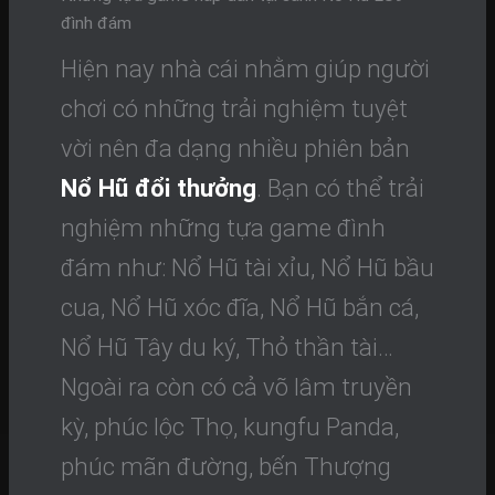
đình đám
Hiện nay nhà cái nhằm giúp người
chơi có những trải nghiệm tuyệt
vời nên đa dạng nhiều phiên bản
Nổ Hũ đổi thưởng
. Bạn có thể trải
nghiệm những tựa game đình
đám như: Nổ Hũ tài xỉu, Nổ Hũ bầu
cua, Nổ Hũ xóc đĩa, Nổ Hũ bắn cá,
Nổ Hũ Tây du ký, Thỏ thần tài…
Ngoài ra còn có cả võ lâm truyền
kỳ, phúc lộc Thọ, kungfu Panda,
phúc mãn đường, bến Thượng