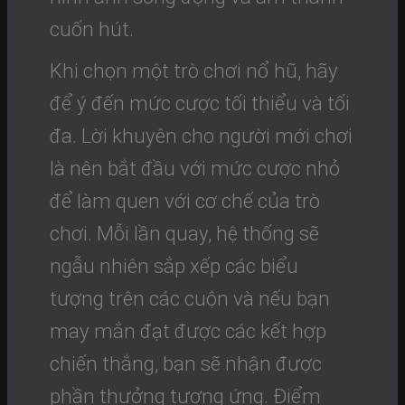
cuốn hút.
Khi chọn một trò chơi nổ hũ, hãy
để ý đến mức cược tối thiểu và tối
đa. Lời khuyên cho người mới chơi
là nên bắt đầu với mức cược nhỏ
để làm quen với cơ chế của trò
chơi. Mỗi lần quay, hệ thống sẽ
ngẫu nhiên sắp xếp các biểu
tượng trên các cuộn và nếu bạn
may mắn đạt được các kết hợp
chiến thắng, bạn sẽ nhận được
phần thưởng tương ứng. Điểm