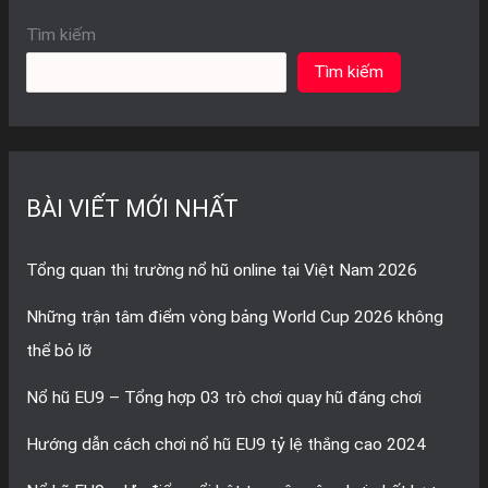
phục
Tìm kiếm
jackpot
khủng
Tìm kiếm
BÀI VIẾT MỚI NHẤT
Tổng quan thị trường nổ hũ online tại Việt Nam 2026
Những trận tâm điểm vòng bảng World Cup 2026 không
thể bỏ lỡ
Nổ hũ EU9 – Tổng hợp 03 trò chơi quay hũ đáng chơi
Hướng dẫn cách chơi nổ hũ EU9 tỷ lệ thắng cao 2024